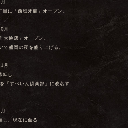
8月
丁目に「西班牙館」オープン。
10月
牙館 大通店」オープン。
ロアで盛岡の夜を盛り上げる。
11月
移転し、
を「すぺいん倶楽部」に改名す
2月
転し、現在に至る