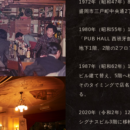
1972年（昭和47年）
盛岡市三戸町中央通2
1980年（昭和55年）
「PUB HALL 西班
地下1階、2階の2フ
1987年（昭和62年）
ビル建て替え、5階へ
そのタイミングで店名
る。
2020年（令和2年）1
シグナスビル3階に移