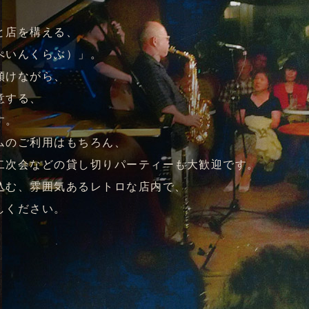
と店を構える、
ぺいんくらぶ）」。
傾けながら、
意する、
す。
ムのご利用はもちろん、
二次会などの貸し切りパーティーも大歓迎です。
込む、雰囲気あるレトロな店内で、
しください。