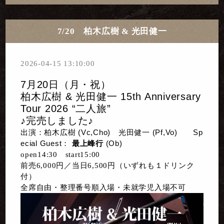
7/20 柏木広樹 & 光田健一
2026-04-15 13:10:00
7月20日（月・祝）
柏木広樹
&
光田健一
15th Anniversary
Tour 2026
“二人旅”
♪完売しました♪
Sp
出演：
柏木広樹
(Vc,Cho)
光田健一
(Pf,Vo)
ecial Guest：
最上峰行
(Ob)
open14:30 start15:00
前売6,000円／当日6,500円（いずれも１ドリンク
付）
全席自由・整理番号順入場・未就学児入場不可