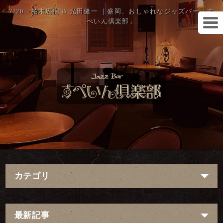
7/20 柏木広樹 & 光田健一 ｜盛岡、おしゃれなジャズバー「す
ぺいん倶楽部」
カテゴリ
最新記事