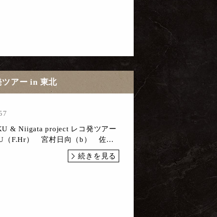
レコ発ツアー in 東北
57
& Niigata project レコ発ツアー
U（F.Hr） 宮村日向（b） 佐...
続きを見る