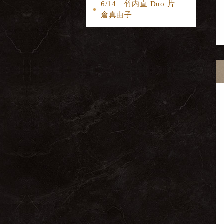
6/14 竹内直 Duo 片
倉真由子