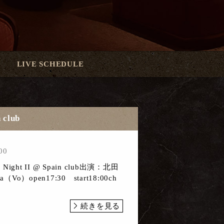
LIVE SCHEDULE
 club
00
ight II @ Spain club出演：北田
o）open17:30 start18:00ch
続きを見る