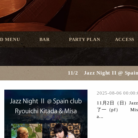
D MENU
BAR
PARTY PLAN
ACCESS
11/2 Jazz Night II @ Spain
2025-08-06 00:00:
11月2日（日）Jazz N
了一（pf） Misa（V
a...