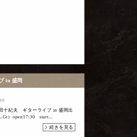
 in 盛岡
39
田十紀夫 ギターライブ in 盛岡出
open17:30 start...
続きを見る