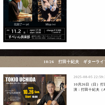
10/26 打田十紀夫 ギターライブ
2025-08-05 22:59:
10月26日（日）打
演：打田十紀夫（A.Gt）