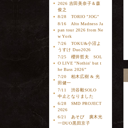
2026 吉田美奈子＆森
俊之
8/28 TORIO "JOG"
8/16 Alto Madness Ja
pan tour 2026 from Ne
w York
7/26 TOKU&小沼よ
うすけ Duo2026
7/25 櫻井哲夫 SOL
O LIVE "Nothin' but t
he Bass 2026”
7/20 柏木広樹 & 光
田健一
7/11 渋谷毅SOLO
中止となりました
6/28 SMD PROJECT
2026
6/21 あそび 廣木光
一DUO黒田京子