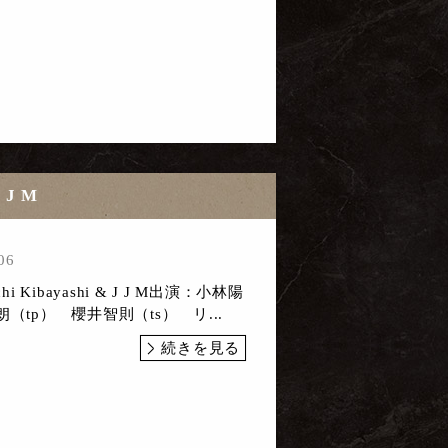
J J M
06
i Kibayashi & J J M出演：小林陽
（tp） 櫻井智則（ts） リ...
続きを見る