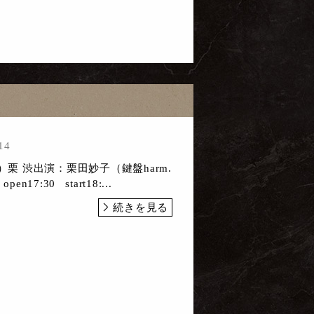
14
）栗 渋出演：栗田妙子（鍵盤harm.
n17:30 start18:...
続きを見る